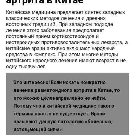
Китайская медицина предлагает синтез западных
классических методов лечения и древних
восточных традиций. При западном подходе
лечение этого заболевания предполагает
постоянный прием кортикостероидов и
нестероидных противовоспалительных лекарств, а
китайские врачи активно включают народные
средства в комплекс. При этом многие методы
китайского народного лечения имеют возраст в не
одну тысячу лет.
Это интересно! Если искать конкретно
лечение ревматоидного артрита в Китае, то
его можно целенаправленно не найти.
Потому что в китайской медицине такого
термина просто не существует. Врачи
называют данную патологию «болезнью,
истощающей силы».